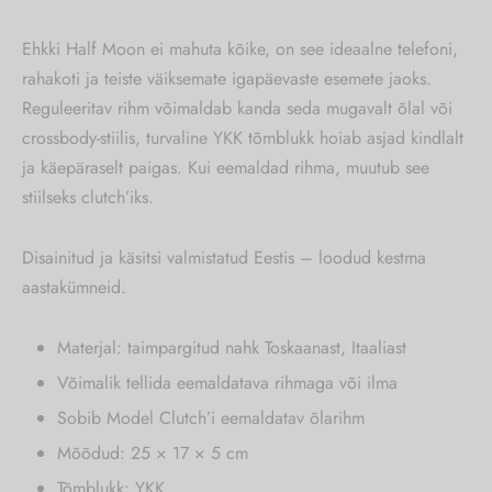
Ehkki Half Moon ei mahuta kõike, on see ideaalne telefoni,
rahakoti ja teiste väiksemate igapäevaste esemete jaoks.
Reguleeritav rihm võimaldab kanda seda mugavalt õlal või
crossbody-stiilis, turvaline YKK tõmblukk hoiab asjad kindlalt
ja käepäraselt paigas. Kui eemaldad rihma, muutub see
stiilseks clutch’iks.
Disainitud ja käsitsi valmistatud Eestis – loodud kestma
aastakümneid.
Materjal: taimpargitud nahk Toskaanast, Itaaliast
Võimalik tellida eemaldatava rihmaga või ilma
Sobib Model Clutch’i eemaldatav õlarihm
Mõõdud: 25 × 17 × 5 cm
Tõmblukk: YKK