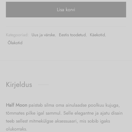
Lisa korvi
///////
Kategooriad:
Uus ja värske
,
Eestis toodetud
,
Käekotid
,
Õlakotid
Kirjeldus
Half Moon
paistab silma oma ainulaadse poolkuu kujuga,
tõmmates pilke igal sammul. Selle elegantne ja ajatu disain
teeb sellest mitmekülgse aksessuaari, mis sobib igaks
olukorraks.