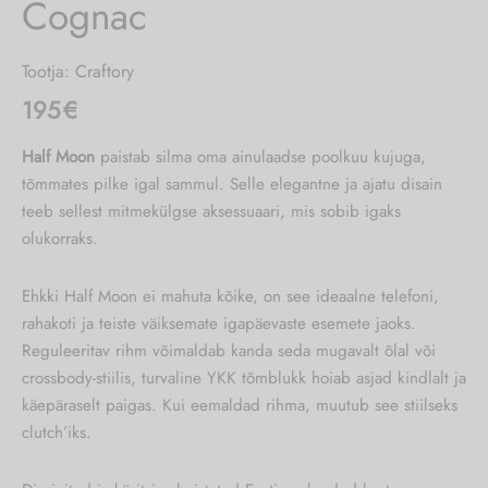
Cognac
tarvete kotid
ditaskud
Tootja:
Craftory
195
€
ekott
Half Moon
paistab silma oma ainulaadse poolkuu kujuga,
eetikakotid
tõmmates pilke igal sammul. Selle elegantne ja ajatu disain
teeb sellest mitmekülgse aksessuaari, mis sobib igaks
otid
olukorraks.
le
Ehkki Half Moon ei mahuta kõike, on see ideaalne telefoni,
rahakoti ja teiste väiksemate igapäevaste esemete jaoks.
aarkotid
Reguleeritav rihm võimaldab kanda seda mugavalt õlal või
crossbody-stiilis, turvaline YKK tõmblukk hoiab asjad kindlalt ja
likotid
käepäraselt paigas. Kui eemaldad rihma, muutub see stiilseks
clutch’iks.
ellid