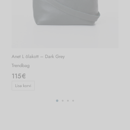
Anet L õlakott – Dark Grey
A
Trendbag
T
115
€
Lisa korvi