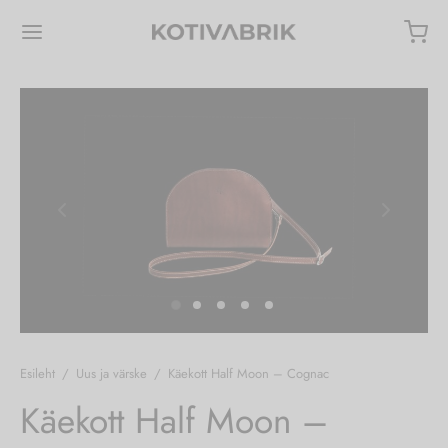
Tagasi
Tagasi
Tagasi
K TOOTED
IKOTID
JAKOTID
a värske
 reisikotid
 seljakotid
s toodetud
Esileht
/
Uus ja värske
/
Käekott Half Moon – Cognac
Käekott Half Moon –
ssuaarid ja muu