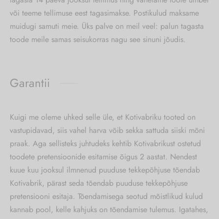
või teeme tellimuse eest tagasimakse. Postikulud maksame
muidugi samuti meie. Üks palve on meil veel: palun tagasta
toode meile samas seisukorras nagu see sinuni jõudis.
Garantii
Kuigi me oleme uhked selle üle, et Kotivabriku tooted on
vastupidavad, siis vahel harva võib sekka sattuda siiski mõni
praak. Aga sellisteks juhtudeks kehtib Kotivabrikust ostetud
toodete pretensioonide esitamise õigus 2 aastat. Nendest
kuue kuu jooksul ilmnenud puuduse tekkepõhjuse tõendab
Kotivabrik, pärast seda tõendab puuduse tekkepõhjuse
pretensiooni esitaja. Tõendamisega seotud mõistlikud kulud
kannab pool, kelle kahjuks on tõendamise tulemus. Igatahes,