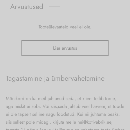
Arvustused
Tooteülevaateid veel ei ole.
Lisa arvustus
Tagastamine ja ümbervahetamine
Mõnikord on ka meil juhtunud seda, et klient tellib toote,
aga miskit ei sobi. Või siis,seda juhtub veel harvem, et toode
ei ole täpselt selline nagu loodetud. Kui nii juhtuma peaks,
siis sellest pole midagi, kirjuta meile hei@kotivabrik.ee,
tagasta 14 päeva jooksul tellimus ning vahetame toote ümber